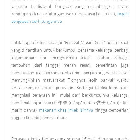
kalender tradisional Tiongkok yang melambangkan siklus
kehidupan dan perhitungan waktu berdasarkan bulan,
begini
penjelasan perhitungannya
.
Imlek, juga dikenal sebagai "Festival Musim Semi," adalah saat
yang dinantikan untuk berkumpul bersama keluarga, berbagi
kegembiraan, dan menghormati tradisi leluhur. Sebagai
tambahan dari tanggal merah resmi, pemerintah juga
menetapkan cuti bersama untuk memperpanjang waktu libur,
memungkinkan masyarakat Tionghoa lebih banyak waktu
untuk mempersiapkan perayaan. Berbagai tradisi khas akan
menghiasi perayaan ini, mulai dari berkumpulnya keluarga,
menikmati sajian seperti 年糕 (niángāo) dan 饺子 (jiǎozi), dan
masih banyak
makanan khas imlek lainnya
hingga pemberian
angpau kepada generasi muda.
Perayaan Imlek berlangsung selama 15 hari, di mana rumah-