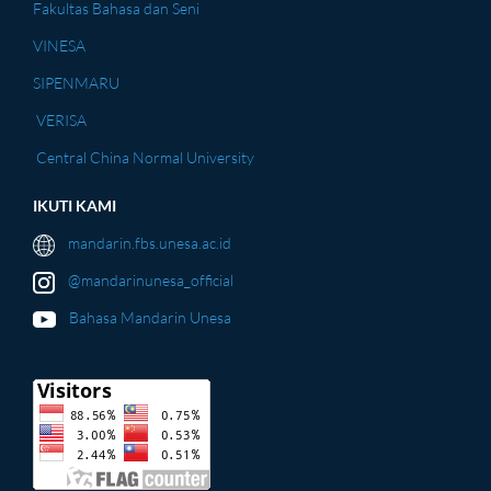
Fakultas Bahasa dan Seni
VINESA
SIPENMARU
VERISA
Central China Normal University
IKUTI KAMI
mandarin.fbs.unesa.ac.id
@mandarinunesa_official
Bahasa Mandarin Unesa