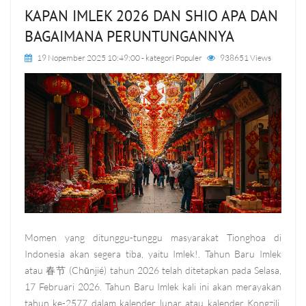
KAPAN IMLEK 2026 DAN SHIO APA DAN
BAGAIMANA PERUNTUNGANNYA
19 Nopember 2025 10:49:00
- kategori
Populer
938651 Views
Momen yang ditunggu-tunggu masyarakat Tionghoa di
Indonesia akan segera tiba, yaitu Imlek!. Tahun Baru Imlek
atau 春节 (Chūnjié) tahun 2026 telah ditetapkan pada Selasa,
17 Februari 2026. Tahun Baru Imlek kali ini akan merayakan
tahun ke-2577 dalam kalender lunar atau kalender Kongzili,