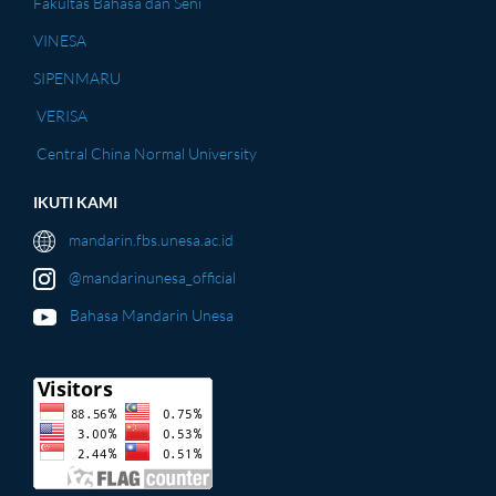
Fakultas Bahasa dan Seni
VINESA
SIPENMARU
VERISA
Central China Normal University
IKUTI KAMI
mandarin.fbs.unesa.ac.id
@mandarinunesa_official
Bahasa Mandarin Unesa