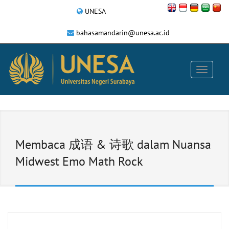
UNESA
bahasamandarin@unesa.ac.id
Membaca 成语 & 诗歌 dalam Nuansa
Midwest Emo Math Rock