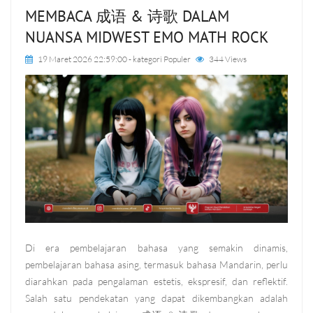
MEMBACA 成语 & 诗歌 DALAM
NUANSA MIDWEST EMO MATH ROCK
19 Maret 2026 22:59:00
- kategori
Populer
344 Views
Di era pembelajaran bahasa yang semakin dinamis,
pembelajaran bahasa asing, termasuk bahasa Mandarin, perlu
diarahkan pada pengalaman estetis, ekspresif, dan reflektif.
Salah satu pendekatan yang dapat dikembangkan adalah