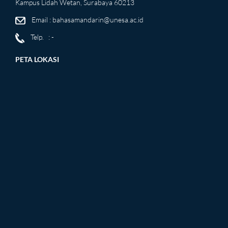
Kampus Lidah Wetan, Surabaya 60213
Email :
bahasamandarin@unesa.ac.id
Telp. : -
PETA LOKASI