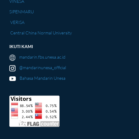
VINESA
SIPENMARU
VERISA
Central China Normal University
IKUTI KAMI
mandarin.fbs.unesa.ac.id
@mandarinunesa_official
Bahasa Mandarin Unesa